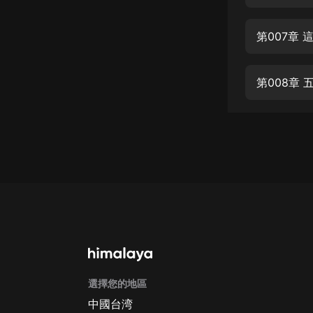
經典名著
人物傳記
第007章 
電影
生活
第008章 
英語
日語
課程
少兒教育
二次元
教育培訓
IT科技
選擇您的地區
汽車
中國台湾