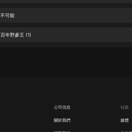
生命科學篇1-2·猴子警長科學探案記|
寶寶巴士科普
寶寶巴士
這不可能
【新民間劇場】我的老千江湖｜ 有聲
的紫襟｜ 魔幻千手
五百年野參王 (1)
有聲的紫襟
《夜色鋼琴曲》
夜色鋼琴曲趙海洋
太荒吞天訣丨熱血玄幻丨紫襟領銜有
聲劇
有聲的紫襟
嫡女貴嫁 | 一刀蘇蘇團隊制作 | 古言
宮鬥重生爽文 多人有聲劇
公司信息
社區
一刀蘇蘇
中國大案紀實 | 每日一驚案！真實案
關於我們
媒體
件恐怖刑偵尚文
大舌頭尚文