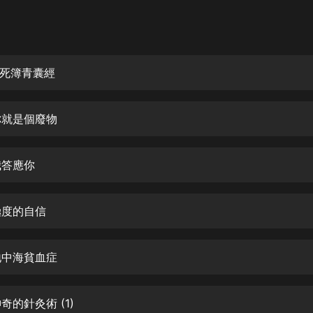
灰姑娘音樂
郭德綱於謙相聲全集
德雲社郭德綱相聲VIP
生死簿青囊經
安全警長啦咘啦哆·假期篇|新篇章加
更|寶寶巴士故事
 你就是個廢物
寶寶巴士
凡人修仙傳|楊洋主演影視原著|薑廣
濤配音多播版本
我答應你
光合積木
極度的自信
摸金天師【第一季】（紫襟演播）
有聲的紫襟
 地中海貧血症
無敵六皇子|爆笑穿越|無敵流皇子|安
燃領銜有聲小說
安燃
神奇的針灸術 (1)