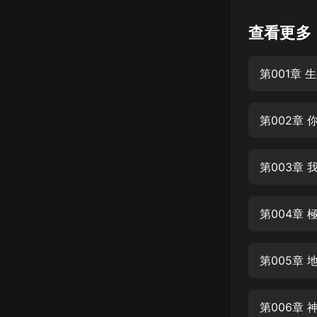
懸疑
查看更多
科幻
第001章 
好書精講
外語
第002章
耽美
認知思維
第003章 
人文
音樂
第004章 
粵語
第005章
頭條
娛樂
第006章 