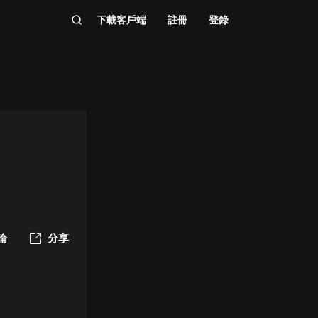
下載客戶端
註冊
登錄
論
分享