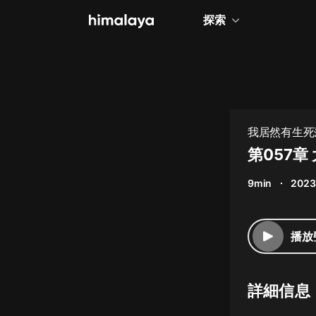
探索
全部
小說
個人成長
我居然有生死
相聲評書
第057章
兒童
9min
2023
歷史
情感治愈
播放
健康養生
商業財經
詳細信息
廣播劇