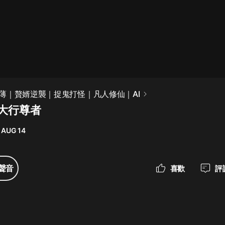
最佳女婿｜都市異能多人有聲劇｜一
種侃侃｜有聲小說
一種侃侃
米小圈上學記:一二三年級 | 暢銷出版
薄｜贅婿逆襲｜捉鬼打怪｜凡人修仙｜AI
物
 大行尊者
米小圈
 AUG 14
破壞者聯盟篇1-4季·猴子警長科學探
案記|寶寶巴士
寶寶巴士
聲音
喜歡
評
大奉打更人丨頭陀淵領銜多人有聲
劇|暢聽全集|王鶴棣、田曦薇主演影
視劇原著|賣報小郎君
頭陀淵講故事
總有這樣的歌只想一個人聽