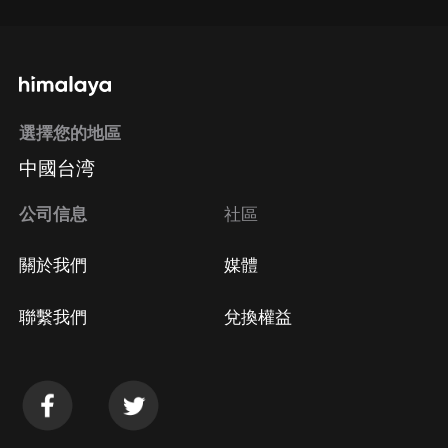
選擇您的地區
中國台湾
公司信息
社區
關於我們
媒體
聯繫我們
兌換權益