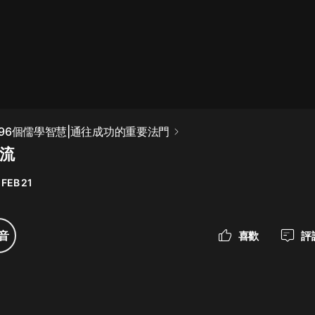
最佳女婿｜都市異能多人有聲劇｜一
種侃侃｜有聲小說
一種侃侃
米小圈上學記:一二三年級 | 暢銷出版
96個儒學智慧|通往成功的重要法門
物
不流
米小圈
 FEB 21
破壞者聯盟篇1-4季·猴子警長科學探
案記|寶寶巴士
寶寶巴士
音
喜歡
評
大奉打更人丨頭陀淵領銜多人有聲
劇|暢聽全集|王鶴棣、田曦薇主演影
視劇原著|賣報小郎君
頭陀淵講故事
總有這樣的歌只想一個人聽