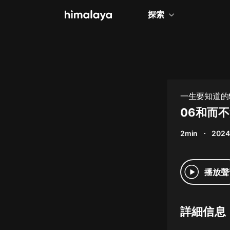
探索
全部
小說
個人成長
一生要知道的
相聲評書
06和而
兒童
2min
2024
歷史
情感治愈
播放聲
健康養生
商業財經
詳細信息
廣播劇