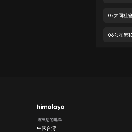
經典名著
人物傳記
07大同社
電影
生活
08公在無
英語
日語
課程
少兒教育
二次元
教育培訓
IT科技
選擇您的地區
汽車
中國台湾