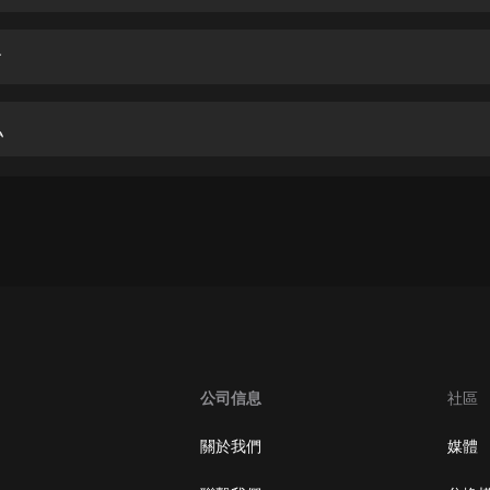
生命科學篇1-2·猴子警長科學探案記|
寶寶巴士科普
寶寶巴士
會
【新民間劇場】我的老千江湖｜ 有聲
的紫襟｜ 魔幻千手
私
有聲的紫襟
《夜色鋼琴曲》
夜色鋼琴曲趙海洋
太荒吞天訣丨熱血玄幻丨紫襟領銜有
聲劇
有聲的紫襟
嫡女貴嫁 | 一刀蘇蘇團隊制作 | 古言
宮鬥重生爽文 多人有聲劇
公司信息
社區
一刀蘇蘇
中國大案紀實 | 每日一驚案！真實案
關於我們
媒體
件恐怖刑偵尚文
大舌頭尚文