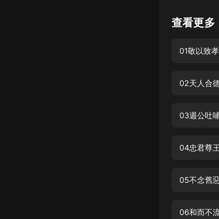
懸疑
查看更多
科幻
01敬以致孝
好書精講
外語
02天人合
耽美
認知思維
03週公吐
人文
音樂
04忠君尊
粵語
05不念舊
頭條
娛樂
06和而不