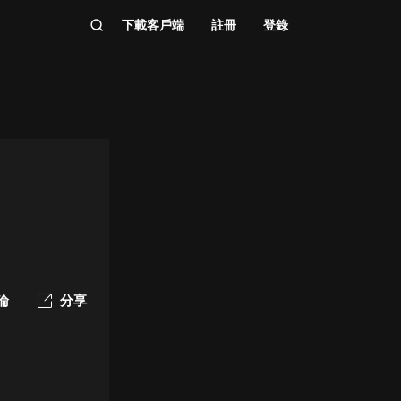
下載客戶端
註冊
登錄
論
分享