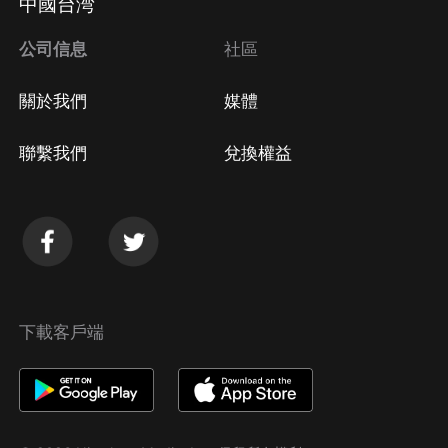
中國台湾
公司信息
社區
關於我們
媒體
聯繫我們
兌換權益
下載客戶端