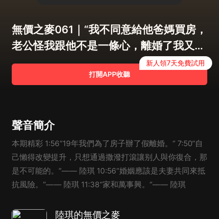
無價之麥061｜“我不同意給他爸媽買房，
老公怪我跟他不是一條心，離婚了我又后
悔”
新人領7天免費試用
打開APP收聽
聲音簡介
本期精彩 1:56“19年我們為了房子辦了假離婚。” 7:50“自
己懶得改變提升，只想通過撒潑打滾讓别人與你復合，那
是不可能的。”—— 陸琪 10:56“婚姻應該是夫妻共同來抵
抗風險。”—— 陸琪 11:38“家和萬事興。”—— 陸琪
陸琪的無價之麥