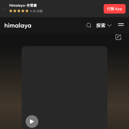
Himalaya-有聲書
打開 App
4.8k 安裝
探索