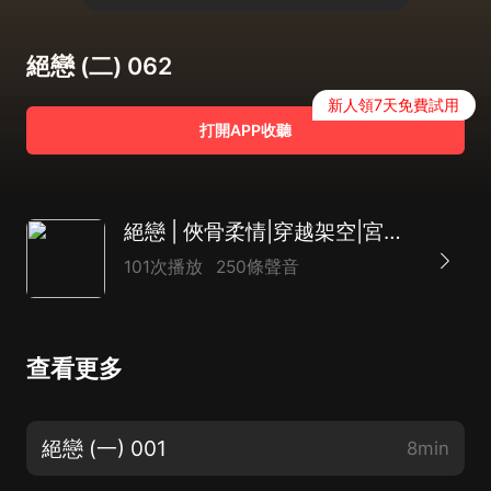
絕戀 (二) 062
新人領7天免費試用
打開APP收聽
絕戀 | 俠骨柔情|穿越架空|宮廷虐戀|歡喜冤家
101次播放
250條聲音
查看更多
絕戀 (一) 001
8min