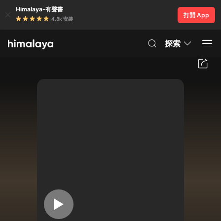
Himalaya-有聲書
打開 App
4.8k 安裝
探索