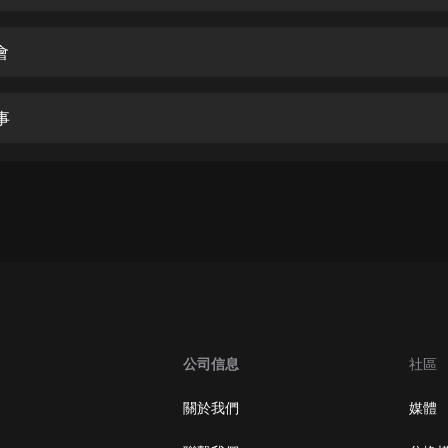
生命科學篇1-2·猴子警長科學探案記|
寶寶巴士科普
寶寶巴士
會
【新民間劇場】我的老千江湖｜ 有聲
的紫襟｜ 魔幻千手
事
有聲的紫襟
《夜色鋼琴曲》
夜色鋼琴曲趙海洋
太荒吞天訣丨熱血玄幻丨紫襟領銜有
聲劇
有聲的紫襟
嫡女貴嫁 | 一刀蘇蘇團隊制作 | 古言
宮鬥重生爽文 多人有聲劇
公司信息
社區
一刀蘇蘇
中國大案紀實 | 每日一驚案！真實案
關於我們
媒體
件恐怖刑偵尚文
大舌頭尚文