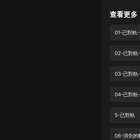
懸疑
查看更多
科幻
01-已對軌
好書精講
外語
02-已對軌
耽美
認知思維
03-已對軌
人文
音樂
04-已對軌
粵語
5-已對軌
頭條
娛樂
06-消失的