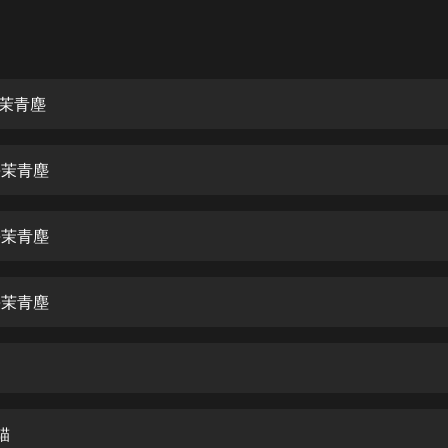
灰姑娘音樂
郭德綱於謙相聲全集
德雲社郭德綱相聲VIP
-茉青塵
安全警長啦咘啦哆·假期篇|新篇章加
更|寶寶巴士故事
-茉青塵
寶寶巴士
凡人修仙傳|楊洋主演影視原著|薑廣
濤配音多播版本
-茉青塵
光合積木
-茉青塵
摸金天師【第一季】（紫襟演播）
有聲的紫襟
無敵六皇子|爆笑穿越|無敵流皇子|安
燃領銜有聲小說
安燃
貓