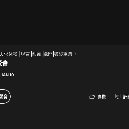
最佳女婿｜都市異能多人有聲劇｜一
種侃侃｜有聲小說
一種侃侃
米小圈上學記:一二三年級 | 暢銷出版
求休戰 | 現言 |甜寵 |豪門|破鏡重圓
物
聚會
米小圈
 JAN 10
破壞者聯盟篇1-4季·猴子警長科學探
案記|寶寶巴士
寶寶巴士
聲音
喜歡
評
大奉打更人丨頭陀淵領銜多人有聲
劇|暢聽全集|王鶴棣、田曦薇主演影
視劇原著|賣報小郎君
頭陀淵講故事
總有這樣的歌只想一個人聽