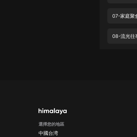
經典名著
人物傳記
07-家庭聚
電影
生活
08-流光往
英語
日語
課程
少兒教育
二次元
教育培訓
IT科技
選擇您的地區
汽車
中國台湾