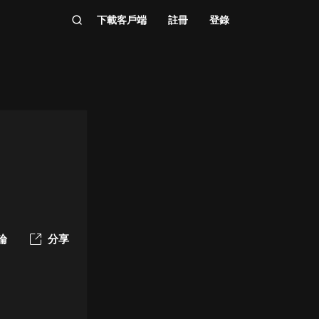
下載客戶端
註冊
登錄
論
分享