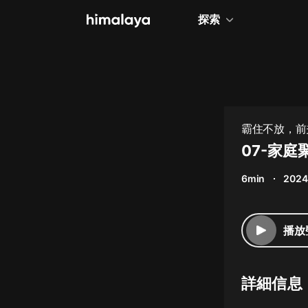
探索
全部
小說
個人成長
霸住不放，前夫
相聲評書
07-家庭
兒童
6min
2024
歷史
情感治愈
播放
健康養生
商業財經
詳細信息
廣播劇