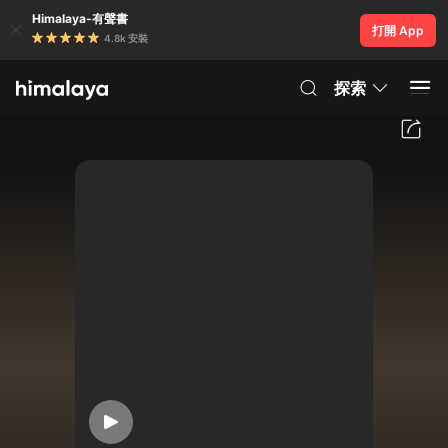
Himalaya-有聲書
打開 App
4.8k 安裝
探索