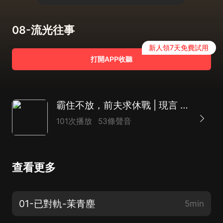
08-流光往事
新人領7天免費試用
打開APP收聽
霸住不放，前夫求休戰 | 現言 |甜寵 |豪門|破鏡重圓
101次播放
53條聲音
查看更多
01-已對軌-茉青塵
5min