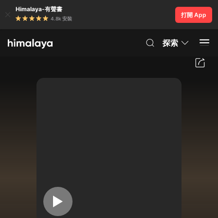
Himalaya-有聲書
打開 App
4.8k 安裝
探索