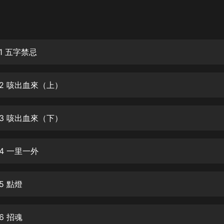
灰姑娘音樂
郭德綱於謙相聲全集
德雲社郭德綱相聲VIP
1 五字禁忌
安全警長啦咘啦哆·假期篇|新篇章加
更|寶寶巴士故事
02 咳出血來（上）
寶寶巴士
凡人修仙傳|楊洋主演影視原著|薑廣
濤配音多播版本
03 咳出血來（下）
光合積木
4 一里一外
摸金天師【第一季】（紫襟演播）
有聲的紫襟
5 點燈
無敵六皇子|爆笑穿越|無敵流皇子|安
燃領銜有聲小說
安燃
6 招魂