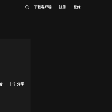
下載客戶端
註冊
登錄
論
分享