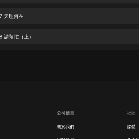
生命科學篇1-2·猴子警長科學探案記|
寶寶巴士科普
寶寶巴士
7 天理何在
【新民間劇場】我的老千江湖｜ 有聲
的紫襟｜ 魔幻千手
08 請幫忙（上）
有聲的紫襟
《夜色鋼琴曲》
夜色鋼琴曲趙海洋
太荒吞天訣丨熱血玄幻丨紫襟領銜有
聲劇
有聲的紫襟
嫡女貴嫁 | 一刀蘇蘇團隊制作 | 古言
宮鬥重生爽文 多人有聲劇
公司信息
社區
一刀蘇蘇
中國大案紀實 | 每日一驚案！真實案
關於我們
媒體
件恐怖刑偵尚文
大舌頭尚文