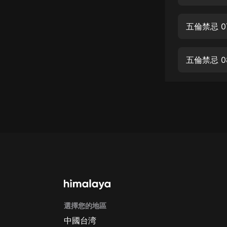
經典名著
人物傳記
五倫禁忌 0
電影
生活
五倫禁忌 
英語
日語
課程
少兒教育
二次元
教育培訓
IT科技
選擇您的地區
汽車
中國台湾