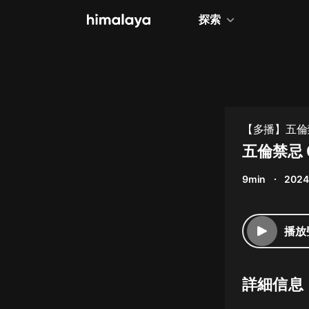
探索
全部
小說
個人成長
【多播】五倫禁
相聲評書
五倫禁忌 
兒童
9min
2024
歷史
情感治愈
播放
健康養生
商業財經
詳細信息
廣播劇