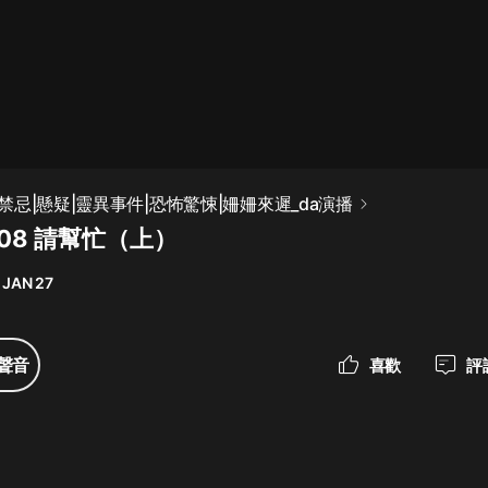
最佳女婿｜都市異能多人有聲劇｜一
種侃侃｜有聲小說
一種侃侃
米小圈上學記:一二三年級 | 暢銷出版
忌|懸疑|靈異事件|恐怖驚悚|姍姍來遲_da演播
物
08 請幫忙（上）
米小圈
 JAN 27
破壞者聯盟篇1-4季·猴子警長科學探
案記|寶寶巴士
寶寶巴士
聲音
喜歡
評
大奉打更人丨頭陀淵領銜多人有聲
劇|暢聽全集|王鶴棣、田曦薇主演影
視劇原著|賣報小郎君
頭陀淵講故事
總有這樣的歌只想一個人聽