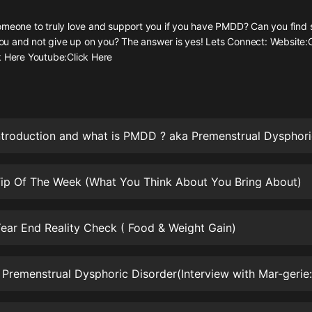
灰姑娘音樂
omeone to truly love and support you if you have PMDD? Can you find
 you and not give up on you? The answer is yes! Lets Connect: Website:
郭德綱於謙相聲全集
k Here Youtube:Click Here
德雲社郭德綱相聲VIP
安全警長啦咘啦哆·假期篇|新篇章加
更|寶寶巴士故事
寶寶巴士
凡人修仙傳|楊洋主演影視原著|薑廣
濤配音多播版本
光合積木
ip Of The Week (What You Think About You Bring About)
摸金天師【第一季】（紫襟演播）
有聲的紫襟
ar End Reality Check ( Food & Weight Gain)
無敵六皇子|爆笑穿越|無敵流皇子|安
燃領銜有聲小說
安燃