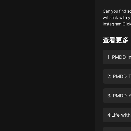
懸疑
Can you find s
will stick with
科幻
Instagram:Clic
好書精講
查看更多
外語
耽美
認知思維
人文
2: PMDD T
音樂
3: PMDD Ye
粵語
頭條
娛樂