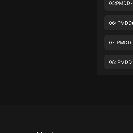
經典名著
05:PMDD- T
人物傳記
電影
生活
英語
日語
課程
少兒教育
二次元
教育培訓
IT科技
汽車