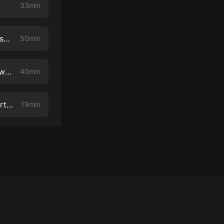
33min
06: PMDD(premenstrual dysphoric disorder) Charlotte Atkinson shares her PMDD story!
50min
07: PMDD Girl Talk with Brenna (Inspiration, treatment plans, and her worst PMDD moment ever)
40min
08: PMDD & Relationships Can You Find Someone to Love and Support You If you Have PMDD?
19min