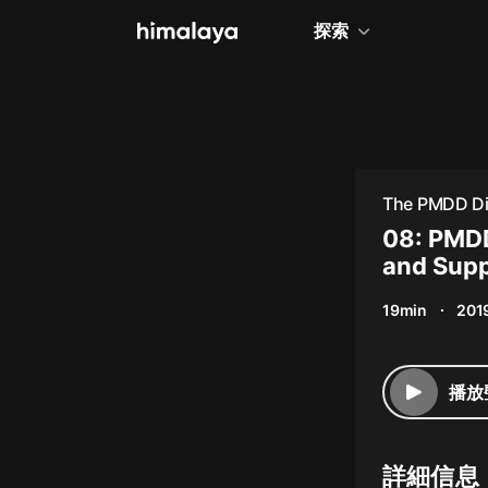
探索
全部
小說
個人成長
The PMDD Di
相聲評書
08: PMDD
and Supp
兒童
19min
201
歷史
情感治愈
播放
健康養生
商業財經
詳細信息
廣播劇