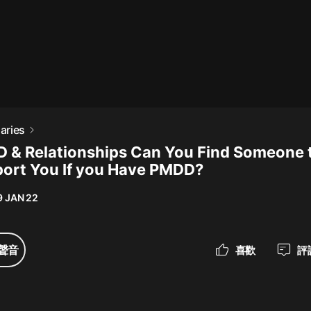
最佳女婿｜都市異能多人有聲劇｜一
種侃侃｜有聲小說
一種侃侃
米小圈上學記:一二三年級 | 暢銷出版
aries
物
 & Relationships Can You Find Someone 
米小圈
ort You If you Have PMDD?
破壞者聯盟篇1-4季·猴子警長科學探
案記|寶寶巴士
9 JAN 22
寶寶巴士
大奉打更人丨頭陀淵領銜多人有聲
聲音
喜歡
評
劇|暢聽全集|王鶴棣、田曦薇主演影
視劇原著|賣報小郎君
頭陀淵講故事
總有這樣的歌只想一個人聽