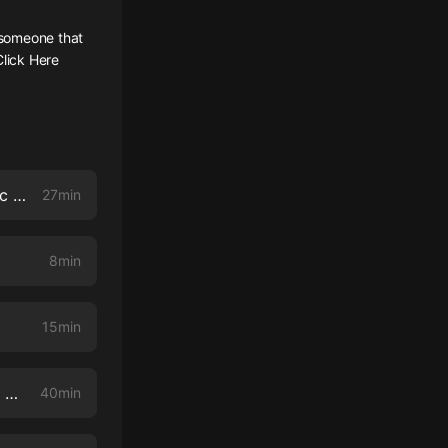
 someone that
Click Here
1: PMDD Introduction and what is PMDD ? aka Premenstrual Dysphoric Disorder
27min
8min
15min
4:Life with Premenstrual Dysphoric Disorder(Interview with Mar-gerie: A wife and mother living with PMDD
40min