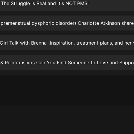
生命科學篇1-2·猴子警長科學探案記|
he Struggle Is Real and It's NOT PMS!
寶寶巴士科普
寶寶巴士
【新民間劇場】我的老千江湖｜ 有聲
的紫襟｜ 魔幻千手
有聲的紫襟
《夜色鋼琴曲》
夜色鋼琴曲趙海洋
太荒吞天訣丨熱血玄幻丨紫襟領銜有
聲劇
有聲的紫襟
嫡女貴嫁 | 一刀蘇蘇團隊制作 | 古言
宮鬥重生爽文 多人有聲劇
一刀蘇蘇
中國大案紀實 | 每日一驚案！真實案
件恐怖刑偵尚文
大舌頭尚文