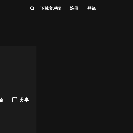
下載客戶端
註冊
登錄
論
分享