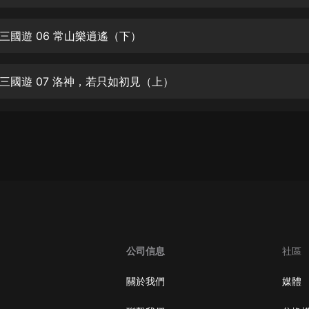
生命科學篇1-2·猴子警長科學探案記|
寶寶巴士科普
寶寶巴士
三國遊 06 常山樂逍遙（下）
【新民間劇場】我的老千江湖｜ 有聲
的紫襟｜ 魔幻千手
三國遊 07 洛神，若只如初見（上）
有聲的紫襟
《夜色鋼琴曲》
夜色鋼琴曲趙海洋
太荒吞天訣丨熱血玄幻丨紫襟領銜有
聲劇
有聲的紫襟
嫡女貴嫁 | 一刀蘇蘇團隊制作 | 古言
宮鬥重生爽文 多人有聲劇
公司信息
社區
一刀蘇蘇
中國大案紀實 | 每日一驚案！真實案
關於我們
媒體
件恐怖刑偵尚文
大舌頭尚文