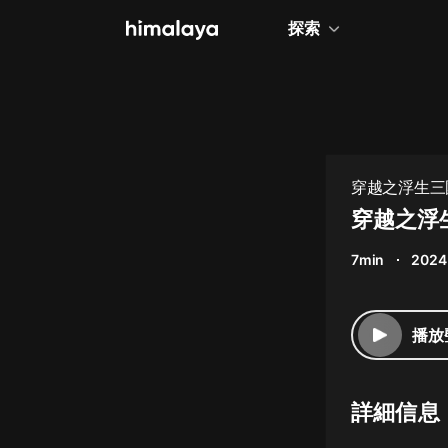
探索
全部
小說
個人成長
穿越之浮生三
相聲評書
穿越之浮生
兒童
7min
2024
歷史
情感治愈
播放
健康養生
商業財經
詳細信息
廣播劇