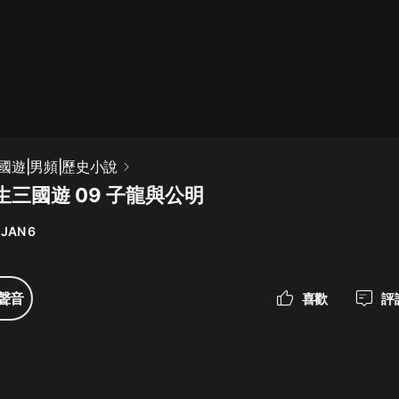
最佳女婿｜都市異能多人有聲劇｜一
種侃侃｜有聲小說
一種侃侃
米小圈上學記:一二三年級 | 暢銷出版
國遊|男頻|歷史小說
物
三國遊 09 子龍與公明
米小圈
 JAN 6
破壞者聯盟篇1-4季·猴子警長科學探
案記|寶寶巴士
寶寶巴士
聲音
喜歡
評
大奉打更人丨頭陀淵領銜多人有聲
劇|暢聽全集|王鶴棣、田曦薇主演影
視劇原著|賣報小郎君
頭陀淵講故事
總有這樣的歌只想一個人聽