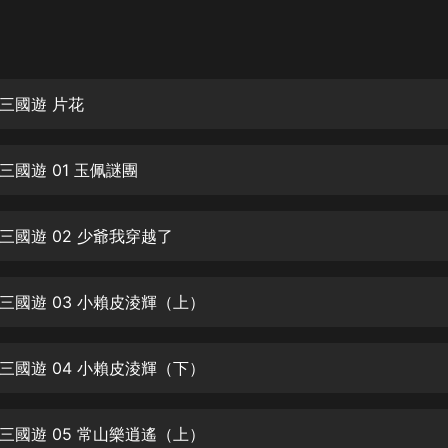
灰姑娘音樂
郭德綱於謙相聲全集
德雲社郭德綱相聲VIP
三國遊 片花
安全警長啦咘啦哆·假期篇|新篇章加
更|寶寶巴士故事
三國遊 01 玉佩謎團
寶寶巴士
凡人修仙傳|楊洋主演影視原著|薑廣
濤配音多播版本
三國遊 02 少爺我穿越了
光合積木
三國遊 03 小賴皮淩輝（上）
摸金天師【第一季】（紫襟演播）
有聲的紫襟
三國遊 04 小賴皮淩輝（下）
無敵六皇子|爆笑穿越|無敵流皇子|安
燃領銜有聲小說
安燃
三國遊 05 常山樂逍遙（上）