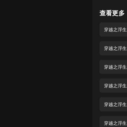
懸疑
查看更多
科幻
穿越之浮生
好書精講
外語
穿越之浮生
耽美
認知思維
穿越之浮生
人文
音樂
穿越之浮生
粵語
穿越之浮生
頭條
娛樂
穿越之浮生