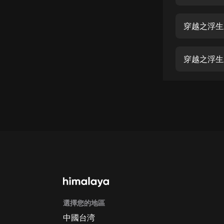
經典名著
人物傳記
穿越之浮生
電影
生活
穿越之浮生
英語
日語
課程
少兒教育
二次元
教育培訓
IT科技
選擇您的地區
汽車
中國台湾