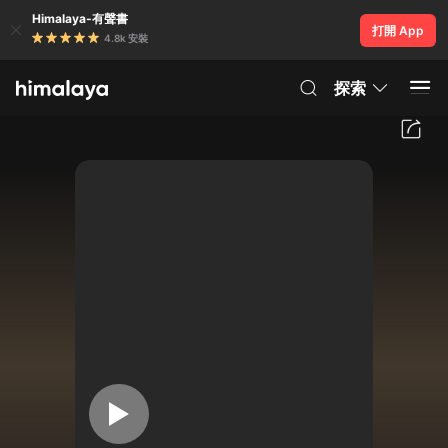
Himalaya-有聲書
打開 App
4.8k 安裝
探索