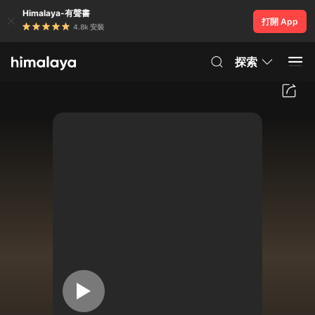
Himalaya-有聲書
打開 App
4.8k 安裝
探索