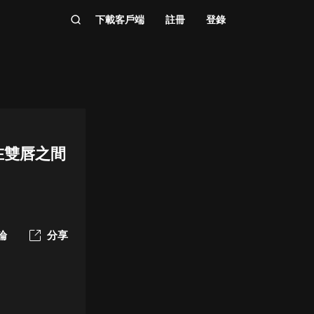
下載客戶端
註冊
登錄
在雙唇之間
論
分享