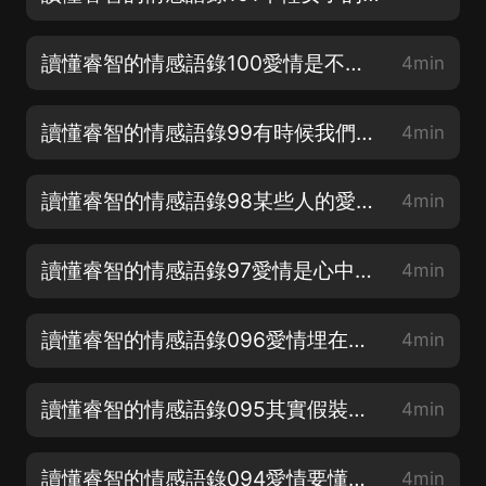
讀懂睿智的情感語錄100愛情是不按邏輯發展的，所以必須時時注意它的變化
4min
讀懂睿智的情感語錄99有時候我們要對自己殘忍一點，不能縱容自己的傷心失望
4min
讀懂睿智的情感語錄98某些人的愛情，只是一種“當時的情緒”
4min
讀懂睿智的情感語錄97愛情是心中的暴君；它使理智不明，判斷不清
4min
讀懂睿智的情感語錄096愛情埋在心靈深處，並不是住在雙唇之間
4min
讀懂睿智的情感語錄095其實假裝的愛情比真實的愛情還要完美
4min
讀懂睿智的情感語錄094愛情要懂得珍惜，隨著歲月加倍的珍惜
4min