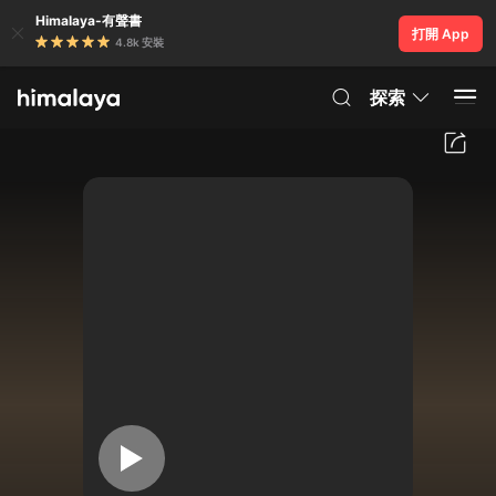
Himalaya-有聲書
打開 App
4.8k 安裝
探索