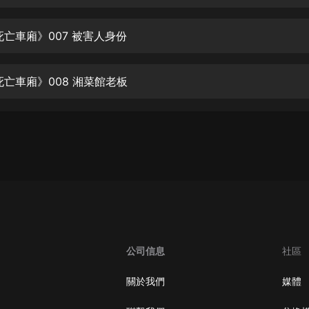
生命科學篇1-2·猴子警長科學探案記|
寶寶巴士科普
寶寶巴士
死亡車廂》007 被害人身份
【新民間劇場】我的老千江湖｜ 有聲
的紫襟｜ 魔幻千手
死亡車廂》008 湘菜館老板
有聲的紫襟
《夜色鋼琴曲》
夜色鋼琴曲趙海洋
太荒吞天訣丨熱血玄幻丨紫襟領銜有
聲劇
有聲的紫襟
嫡女貴嫁 | 一刀蘇蘇團隊制作 | 古言
宮鬥重生爽文 多人有聲劇
公司信息
社區
一刀蘇蘇
中國大案紀實 | 每日一驚案！真實案
關於我們
媒體
件恐怖刑偵尚文
大舌頭尚文