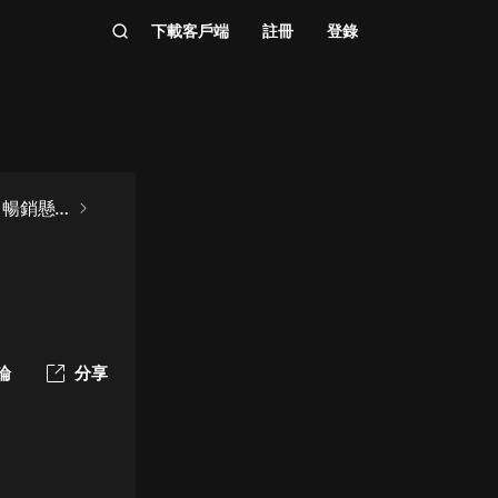
下載客戶端
註冊
登錄
| 暢銷懸
論
分享