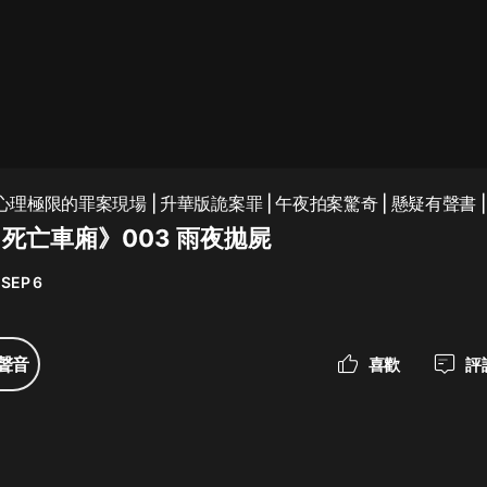
最佳女婿｜都市異能多人有聲劇｜一
種侃侃｜有聲小說
一種侃侃
米小圈上學記:一二三年級 | 暢銷出版
戰心理極限的罪案現場 | 升華版詭案罪 | 午夜拍案驚奇 | 懸疑有聲書 
物
死亡車廂》003 雨夜拋屍
米小圈
 SEP 6
破壞者聯盟篇1-4季·猴子警長科學探
案記|寶寶巴士
寶寶巴士
聲音
喜歡
評
大奉打更人丨頭陀淵領銜多人有聲
劇|暢聽全集|王鶴棣、田曦薇主演影
視劇原著|賣報小郎君
頭陀淵講故事
總有這樣的歌只想一個人聽