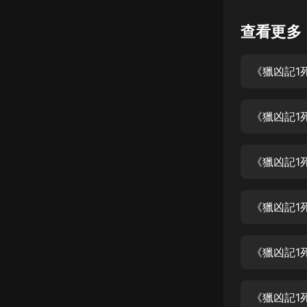
懸疑
查看更多
科幻
《獵凶記1
好書精講
外語
《獵凶記1
耽美
認知思維
《獵凶記1
人文
音樂
《獵凶記1
粵語
《獵凶記1
頭條
娛樂
《獵凶記1