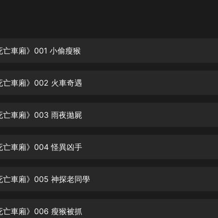
灰姑娘音樂
郭德綱於謙相聲全集
德雲社郭德綱相聲VIP
死亡車廂》001 小偷瘦猴
安全警長啦咘啦哆·假期篇|新篇章加
更|寶寶巴士故事
死亡車廂》002 火車奇遇
寶寶巴士
凡人修仙傳|楊洋主演影視原著|薑廣
濤配音多播版本
死亡車廂》003 雨夜拋屍
光合積木
死亡車廂》004 怪異凶手
摸金天師【第一季】（紫襟演播）
有聲的紫襟
死亡車廂》005 神探老同學
無敵六皇子|爆笑穿越|無敵流皇子|安
燃領銜有聲小說
安燃
死亡車廂》006 瘦猴被抓