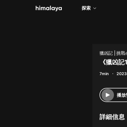
探索
全部
小說
個人成長
獵凶記 | 挑
疑小說
相聲評書
《獵凶記1
兒童
7min
2023
歷史
情感治愈
播放
健康養生
商業財經
詳細信息
廣播劇