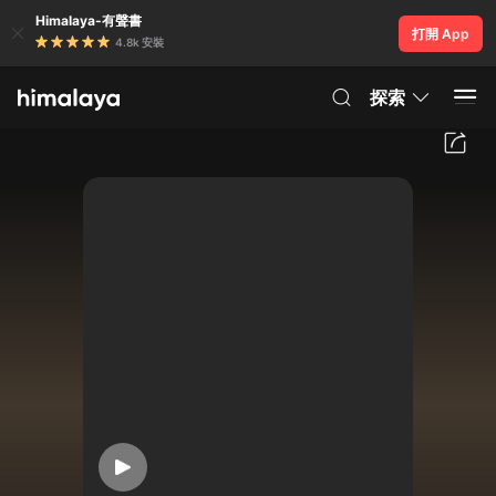
Himalaya-有聲書
打開 App
4.8k 安裝
探索