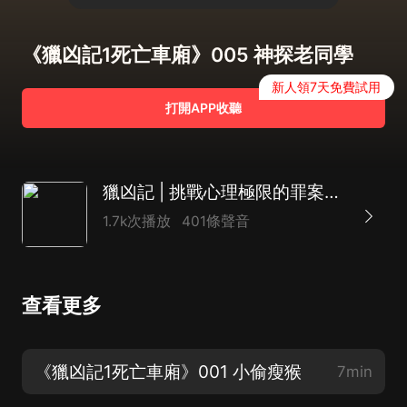
《獵凶記1死亡車廂》005 神探老同學
新人領7天免費試用
打開APP收聽
獵凶記 | 挑戰心理極限的罪案現場 | 升華版詭案罪 | 午夜拍案驚奇 | 懸疑有聲書 | 暢銷懸疑小說
1.7k次播放
401條聲音
查看更多
《獵凶記1死亡車廂》001 小偷瘦猴
7min