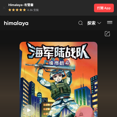
Himalaya-有聲書
打開 App
4.8k 安裝
探索