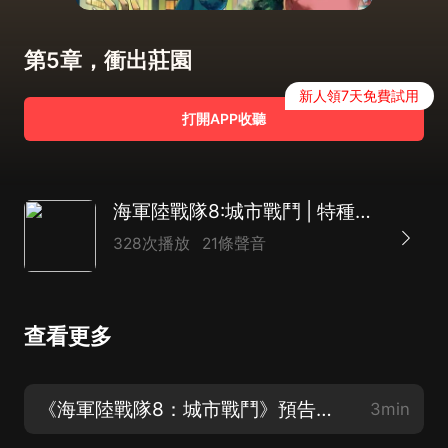
第5章，衝出莊園
新人領7天免費試用
打開APP收聽
海軍陸戰隊8:城市戰鬥 | 特種兵海戰篇 | 八路叔叔
328次播放
21條聲音
查看更多
《海軍陸戰隊8：城市戰鬥》預告片花
3min