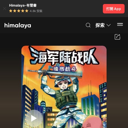
Himalaya-有聲書
打開 App
4.8k 安裝
探索