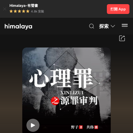
Himalaya-有聲書
打開 App
4.8k 安裝
探索