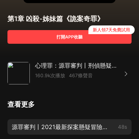
第1章 凶殺-姊妹篇《詭案奇罪》
新人領7天免費試用
打開APP收聽
心理罪：源罪審判丨刑偵懸疑燒腦丨恐怖凶殺故事
160.9k次播放
467條聲音
查看更多
源罪審判丨2021最新探案懸疑冒險故事【歡迎訂閱】
48s