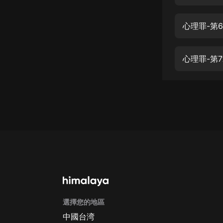
經典名著
人物傳記
心理罪-第
電影
生活
心理罪-第
英語
日語
課程
少兒教育
二次元
教育培訓
IT科技
選擇您的地區
汽車
中國台湾