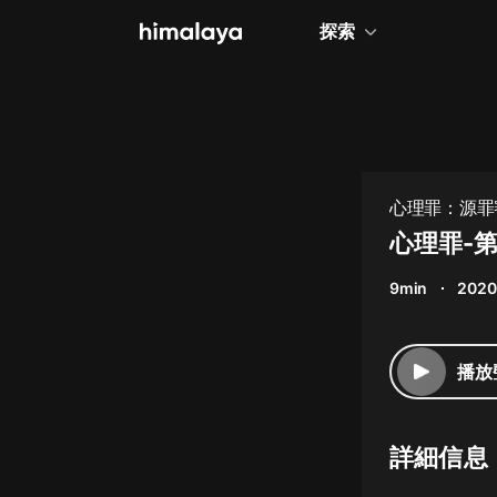
探索
全部
小說
個人成長
心理罪：源罪
相聲評書
心理罪-
兒童
9min
2020
歷史
情感治愈
播放
健康養生
商業財經
詳細信息
廣播劇