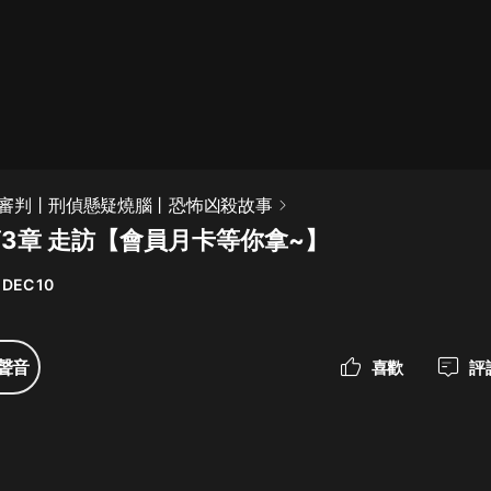
最佳女婿｜都市異能多人有聲劇｜一
種侃侃｜有聲小說
一種侃侃
米小圈上學記:一二三年級 | 暢銷出版
審判丨刑偵懸疑燒腦丨恐怖凶殺故事
物
第3章 走訪【會員月卡等你拿~】
米小圈
 DEC 10
破壞者聯盟篇1-4季·猴子警長科學探
案記|寶寶巴士
寶寶巴士
聲音
喜歡
評
大奉打更人丨頭陀淵領銜多人有聲
劇|暢聽全集|王鶴棣、田曦薇主演影
視劇原著|賣報小郎君
頭陀淵講故事
總有這樣的歌只想一個人聽