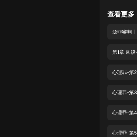
懸疑
查看更多
科幻
源罪審判丨
好書精講
外語
第1章 凶
耽美
認知思維
心理罪-第
人文
音樂
心理罪-第
粵語
心理罪-第
頭條
娛樂
心理罪-第