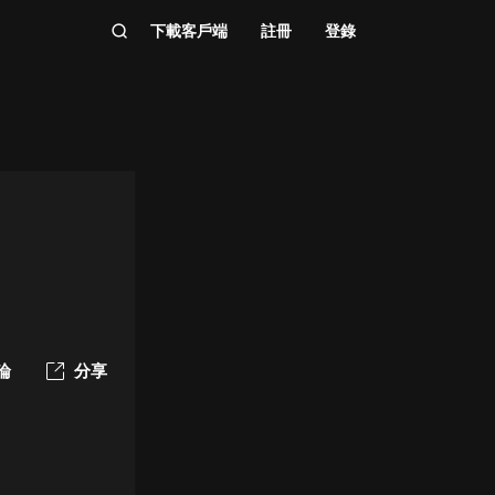
下載客戶端
註冊
登錄
論
分享