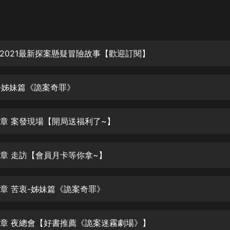
灰姑娘音樂
郭德綱於謙相聲全集
德雲社郭德綱相聲VIP
2021最新探案懸疑冒險故事【歡迎訂閱】
安全警長啦咘啦哆·假期篇|新篇章加
更|寶寶巴士故事
殺-姊妹篇《詭案奇罪》
寶寶巴士
凡人修仙傳|楊洋主演影視原著|薑廣
濤配音多播版本
2章 案發現場【開局送福利了~】
光合積木
3章 走訪【會員月卡等你拿~】
摸金天師【第一季】（紫襟演播）
有聲的紫襟
4章 苦衷-姊妹篇《詭案奇罪》
無敵六皇子|爆笑穿越|無敵流皇子|安
燃領銜有聲小說
安燃
5章 夜總會【好書推薦《詭案迷霧劇場》】