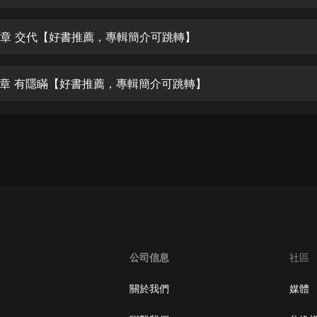
生命科學篇1-2·猴子警長科學探案記|
寶寶巴士科普
寶寶巴士
6章 交代【好書推薦，專輯簡介可跳轉】
【新民間劇場】我的老千江湖｜ 有聲
的紫襟｜ 魔幻千手
7章 有隱瞞【好書推薦，專輯簡介可跳轉】
有聲的紫襟
《夜色鋼琴曲》
夜色鋼琴曲趙海洋
太荒吞天訣丨熱血玄幻丨紫襟領銜有
聲劇
有聲的紫襟
嫡女貴嫁 | 一刀蘇蘇團隊制作 | 古言
宮鬥重生爽文 多人有聲劇
公司信息
社區
一刀蘇蘇
中國大案紀實 | 每日一驚案！真實案
關於我們
媒體
件恐怖刑偵尚文
大舌頭尚文