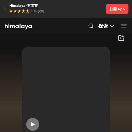
Himalaya-有聲書
打開 App
4.8k 安裝
探索