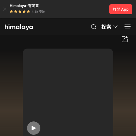
Himalaya-有聲書
打開 App
4.8k 安裝
探索