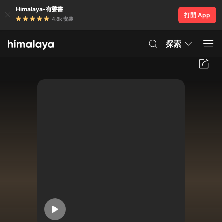
Himalaya-有聲書
打開 App
4.8k 安裝
探索