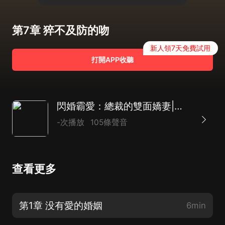
第7章 猝不及防的吻
新人領7天免費試用
打開APP收聽
閃婚霸愛：總裁的雙面嬌妻|古代言情
-次播放
105條聲音
查看更多
第1章 没有愛的婚姻
6min