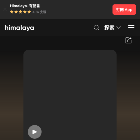
Himalaya-有聲書
打開 App
4.8k 安裝
探索