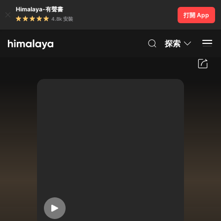
Himalaya-有聲書
打開 App
4.8k 安裝
探索