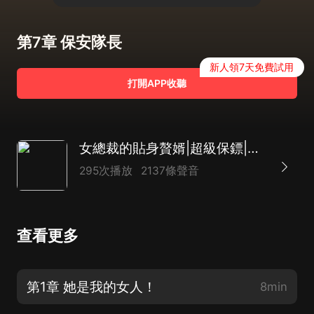
第7章 保安隊長
新人領7天免費試用
打開APP收聽
女總裁的貼身贅婿|超級保鏢|上門龍婿|AI
295次播放
2137條聲音
查看更多
第1章 她是我的女人！
8min