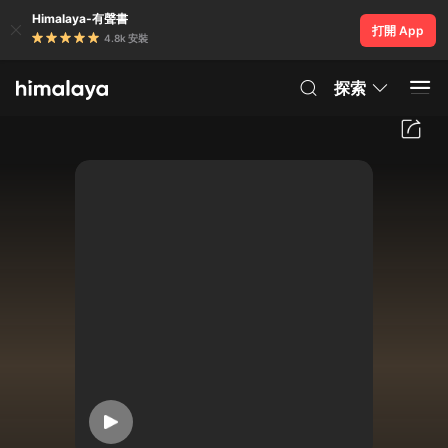
Himalaya-有聲書
打開 App
4.8k 安裝
探索