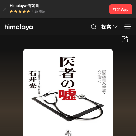
Himalaya-有聲書
打開 App
4.8k 安裝
探索