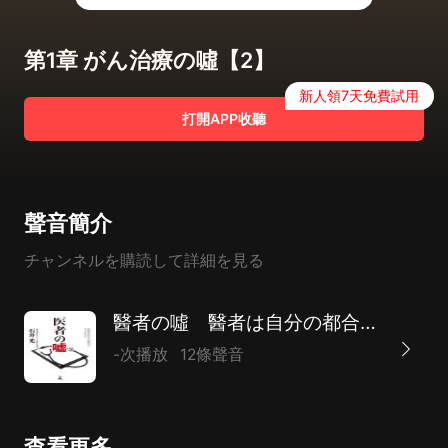
第1章 がん治療の噓【2】
新人領7天免費試用
打開APP收聽
聲音簡介
チャンネルを購読して詳細を見る
醫者の噓 醫者は自分の都合でウソをつく
-次播放
12條聲音
查看更多