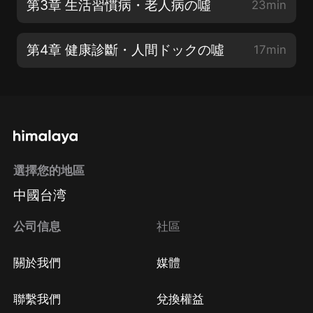
第3章 生活習慣病・老人病の噓
23min
第4章 健康診斷・人間ドックの噓
17min
選擇您的地區
中國台湾
公司信息
社區
關於我們
媒體
聯繫我們
兌換權益