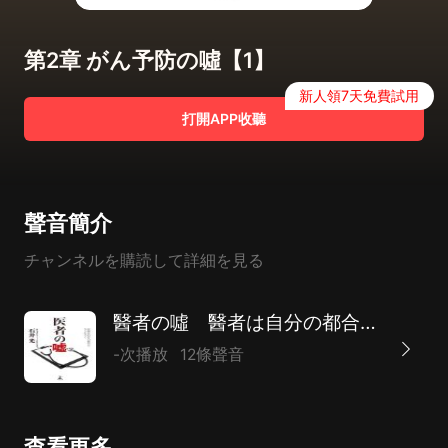
第2章 がん予防の噓【1】
新人領7天免費試用
打開APP收聽
聲音簡介
チャンネルを購読して詳細を見る
醫者の噓 醫者は自分の都合でウソをつく
-次播放
12條聲音
查看更多