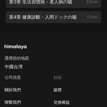
第3章 生活習慣病・老人病の噓
23min
第4章 健康診斷・人間ドックの噓
17min
選擇您的地區
中國台湾
公司信息
社區
關於我們
媒體
聯繫我們
兌換權益