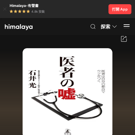
Himalaya-有聲書
打開 App
4.8k 安裝
探索