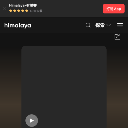
Himalaya-有聲書
打開 App
4.8k 安裝
探索