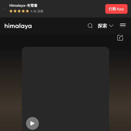
Himalaya-有聲書
打開 App
4.8k 安裝
探索