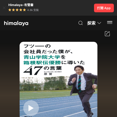
Himalaya-有聲書
打開 App
4.8k 安裝
探索