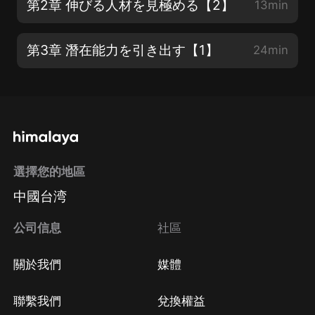
第2章 伸びる人材を見極める【2】
13min
第3章 潛在能力を引き出す【1】
24min
選擇您的地區
中國台湾
公司信息
社區
關於我們
媒體
聯繫我們
兌換權益