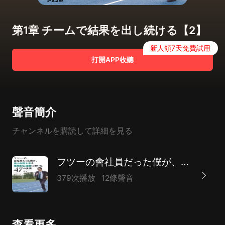
第1章 チームで結果を出し続ける【2】
新人領7天免費試用
打開APP收聽
聲音簡介
チャンネルを購読して詳細を見る
フツーの會社員だった僕が、青山學院大學を箱根駅伝優勝に導いた47の言葉
379次播放
12條聲音
查看更多