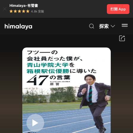
Himalaya-有聲書
打開 App
4.8k 安裝
探索