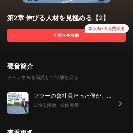
第2章 伸びる人材を見極める【2】
新人領7天免費試用
打開APP收聽
聲音簡介
チャンネルを購読して詳細を見る
フツーの會社員だった僕が、青山學院大學を箱根駅伝優勝に導いた47の言葉
379次播放
12條聲音
查看更多