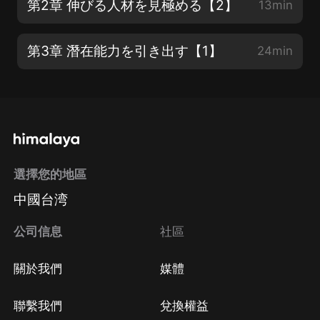
第2章 伸びる人材を見極める【2】
13min
第3章 潛在能力を引き出す【1】
24min
選擇您的地區
中國台湾
公司信息
社區
關於我們
媒體
聯繫我們
兌換權益