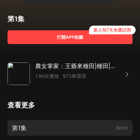
第1集
新人領7天免費試用
打開APP收聽
農女掌家：王爺來種田|種田|逆襲|爽文|穿越|AI多播
1.9k次播放
972條聲音
查看更多
第1集
6min