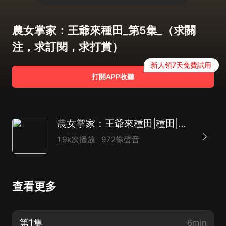
農女掌家：王爺來種田_第5集_（求關
注，求訂閱，求打賞）
新人領7天免費試用
打開APP收聽
農女掌家：王爺來種田|種田|逆襲|爽文|穿越|AI多播
1.9k次播放
972條聲音
查看更多
第1集
6min