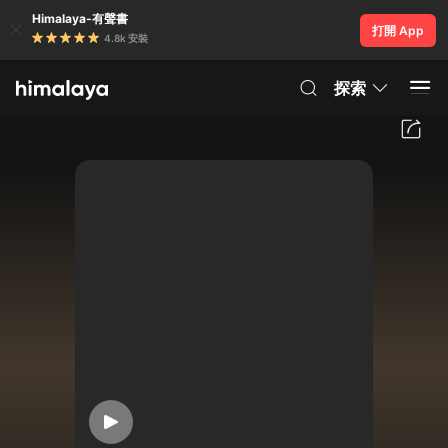
Himalaya-有聲書
打開 App
4.8k 安裝
探索