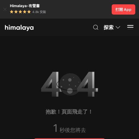
Himalaya-有聲書
打開 App
4.8k 安裝
探索
抱歉！頁面飛走了！
1
秒後您將去