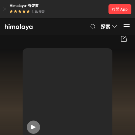
Himalaya-有聲書
打開 App
4.8k 安裝
探索