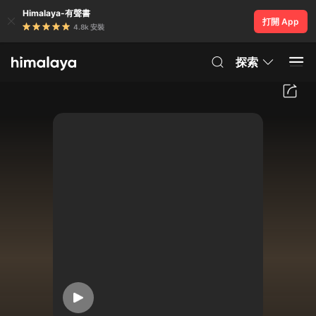
Himalaya-有聲書
打開 App
4.8k 安裝
探索