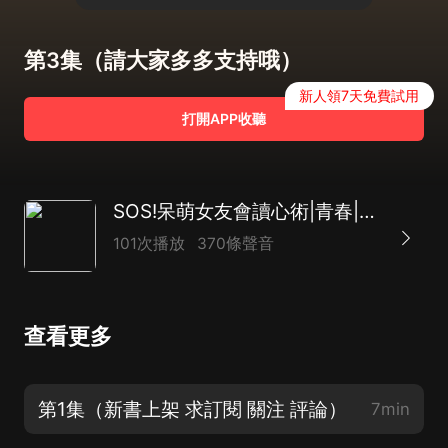
第3集（請大家多多支持哦）
新人領7天免費試用
打開APP收聽
SOS!呆萌女友會讀心術|青春|搞笑|超甜|校園|雙向奔赴
101次播放
370條聲音
查看更多
第1集（新書上架 求訂閱 關注 評論）
7min