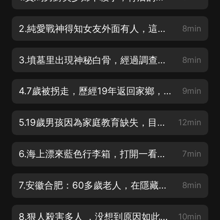
2.純愛戰神得知女友外面有人，這是動了殺心呀
8min
3.墳墓里出現神秘白骨，經過調查，一段恩怨浮出水面
8min
4.7歲被拐走，歷經19年返回家鄉，揭開塵封19年的罪惡
9min
5.19歲男孩因為家庭教育缺失，目標對準兩名女孩
12min
6.海上漂來藍色行李箱，打開一看不對勁，背后藏著什麼秘密
7min
7.安徽合肥：60多歲老人，在隱藏什麼秘密
8min
8.狠人殺害多人 ，没想到原因如此幼稚
10min