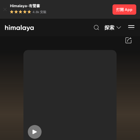
Himalaya-有聲書
打開 App
4.8k 安裝
探索