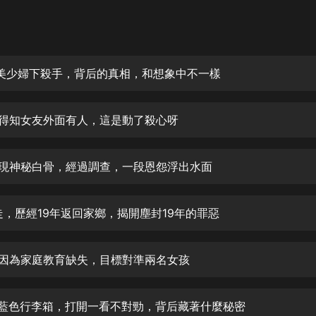
灰姑娘音樂
郭德綱於謙相聲全集
德雲社郭德綱相聲VIP
對美少婦下殺手，背后的真相，和想象中不一樣
安全警長啦咘啦哆·假期篇|新篇章加
更|寶寶巴士故事
神得知女友外面有人，這是動了殺心呀
寶寶巴士
凡人修仙傳|楊洋主演影視原著|薑廣
濤配音多播版本
出現神秘白骨，經過調查，一段恩怨浮出水面
光合積木
拐走，歷經19年返回家鄉，揭開塵封19年的罪惡
摸金天師【第一季】（紫襟演播）
有聲的紫襟
男孩因為家庭教育缺失，目標對準兩名女孩
無敵六皇子|爆笑穿越|無敵流皇子|安
燃領銜有聲小說
安燃
來藍色行李箱，打開一看不對勁，背后藏著什麼秘密