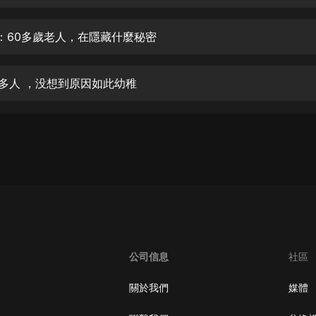
生命科學篇1-2·猴子警長科學探案記|
寶寶巴士科普
寶寶巴士
肥：60多歲老人，在隱藏什麼秘密
【新民間劇場】我的老千江湖｜ 有聲
的紫襟｜ 魔幻千手
害多人 ，没想到原因如此幼稚
有聲的紫襟
《夜色鋼琴曲》
夜色鋼琴曲趙海洋
太荒吞天訣丨熱血玄幻丨紫襟領銜有
聲劇
有聲的紫襟
嫡女貴嫁 | 一刀蘇蘇團隊制作 | 古言
宮鬥重生爽文 多人有聲劇
公司信息
社區
一刀蘇蘇
中國大案紀實 | 每日一驚案！真實案
關於我們
媒體
件恐怖刑偵尚文
大舌頭尚文