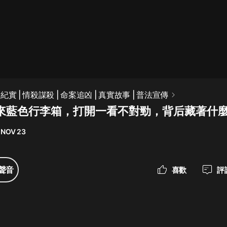
最佳女婿｜都市異能多人有聲劇｜一
種侃侃｜有聲小說
一種侃侃
米小圈上學記:一二三年級 | 暢銷出版
實 | 情殺謀殺 | 命案追凶 | 真實故事 | 普法宣傳
物
漂來藍色行李箱，打開一看不對勁，背后藏著什
米小圈
 NOV 23
破壞者聯盟篇1-4季·猴子警長科學探
案記|寶寶巴士
寶寶巴士
聲音
喜歡
評
大奉打更人丨頭陀淵領銜多人有聲
劇|暢聽全集|王鶴棣、田曦薇主演影
視劇原著|賣報小郎君
頭陀淵講故事
總有這樣的歌只想一個人聽