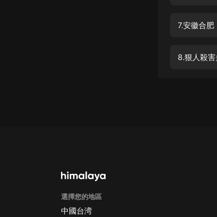
經典名著
人物傳記
7.安徽合
電影
生活
8.狠人殺
英語
日語
課程
少兒教育
二次元
教育培訓
IT科技
選擇您的地區
汽車
中國台湾