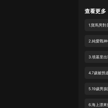
懸疑
查看更多
科幻
1.寶馬男
好書精講
外語
2.純愛戰
耽美
認知思維
3.墳墓里
人文
音樂
4.7歲被
粵語
5.19歲
頭條
娛樂
6.海上漂