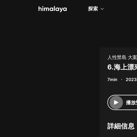
探索
全部
小說
個人成長
人性禁島 大案紀
相聲評書
6.海上
兒童
7min
2023
歷史
情感治愈
播放
健康養生
商業財經
詳細信息
廣播劇