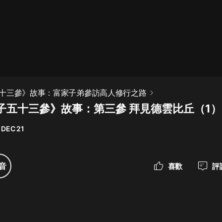
最佳女婿｜都市異能多人有聲劇｜一
種侃侃｜有聲小說
一種侃侃
米小圈上學記:一二三年級 | 暢銷出版
十三參》故事：富家子弟參訪高人修行之路
物
子五十三參》故事：第三參 拜見德雲比丘（1）
米小圈
 DEC 21
破壞者聯盟篇1-4季·猴子警長科學探
案記|寶寶巴士
寶寶巴士
音
喜歡
評
大奉打更人丨頭陀淵領銜多人有聲
劇|暢聽全集|王鶴棣、田曦薇主演影
視劇原著|賣報小郎君
頭陀淵講故事
總有這樣的歌只想一個人聽