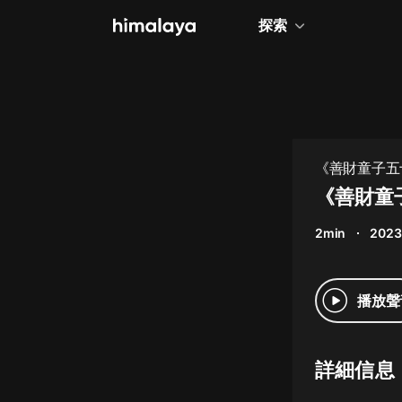
探索
全部
小說
個人成長
《善財童子五
相聲評書
《善財童
兒童
2min
2023
歷史
情感治愈
播放聲
健康養生
商業財經
詳細信息
廣播劇