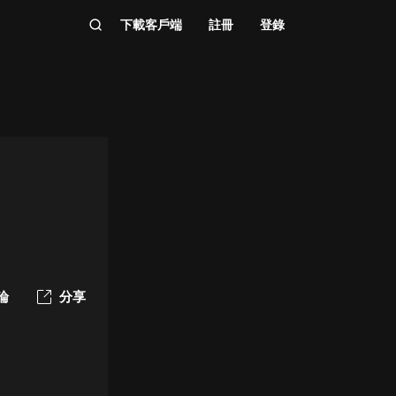
下載客戶端
註冊
登錄
論
分享