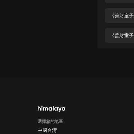
經典名著
人物傳記
《善財童子
電影
生活
《善財童子
英語
日語
課程
少兒教育
二次元
教育培訓
IT科技
選擇您的地區
汽車
中國台湾