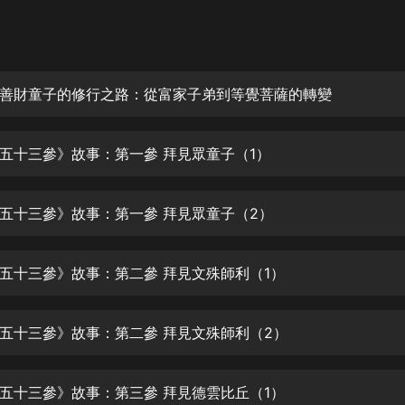
灰姑娘音樂
郭德綱於謙相聲全集
德雲社郭德綱相聲VIP
善財童子的修行之路：從富家子弟到等覺菩薩的轉變
安全警長啦咘啦哆·假期篇|新篇章加
更|寶寶巴士故事
五十三參》故事：第一參 拜見眾童子（1）
寶寶巴士
凡人修仙傳|楊洋主演影視原著|薑廣
濤配音多播版本
五十三參》故事：第一參 拜見眾童子（2）
光合積木
五十三參》故事：第二參 拜見文殊師利（1）
摸金天師【第一季】（紫襟演播）
有聲的紫襟
五十三參》故事：第二參 拜見文殊師利（2）
無敵六皇子|爆笑穿越|無敵流皇子|安
燃領銜有聲小說
安燃
五十三參》故事：第三參 拜見德雲比丘（1）