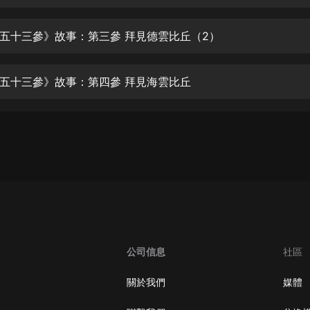
生命科學篇1-2·猴子警長科學探案記|
寶寶巴士科普
寶寶巴士
五十三參》故事：第三參 拜見德雲比丘（2）
【新民間劇場】我的老千江湖｜ 有聲
的紫襟｜ 魔幻千手
五十三參》故事：第四參 拜見海雲比丘
有聲的紫襟
《夜色鋼琴曲》
夜色鋼琴曲趙海洋
太荒吞天訣丨熱血玄幻丨紫襟領銜有
聲劇
有聲的紫襟
嫡女貴嫁 | 一刀蘇蘇團隊制作 | 古言
宮鬥重生爽文 多人有聲劇
公司信息
社區
一刀蘇蘇
中國大案紀實 | 每日一驚案！真實案
關於我們
媒體
件恐怖刑偵尚文
大舌頭尚文