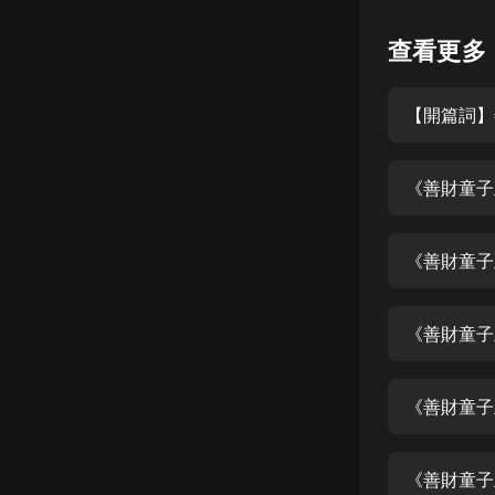
懸疑
查看更多
科幻
【開篇詞】
好書精講
外語
《善財童子
耽美
認知思維
《善財童子
人文
音樂
《善財童子
粵語
《善財童子
頭條
娛樂
《善財童子