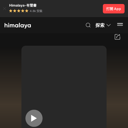
Himalaya-有聲書
打開 App
4.8k 安裝
探索