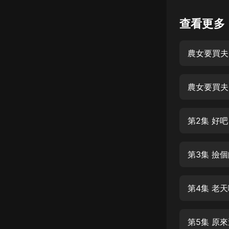
懸疑
查看更多
科幻
農女要買夫
好書精講
外語
農女要買夫
耽美
認知思維
第2集 好吧
人文
音樂
第3集 撿
粵語
第4集 老
頭條
娛樂
第5集 原