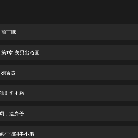
灰姑娘音樂
郭德綱於謙相聲全集
德雲社郭德綱相聲VIP
 前言哦
安全警長啦咘啦哆·假期篇|新篇章加
更|寶寶巴士故事
 第1章 美男出浴圖
寶寶巴士
凡人修仙傳|楊洋主演影視原著|薑廣
濤配音多播版本
 她負責
光合積木
個帥哥也不虧
摸金天師【第一季】（紫襟演播）
有聲的紫襟
天啊，這身份
無敵六皇子|爆笑穿越|無敵流皇子|安
燃領銜有聲小說
安燃
來還有個鬨事小弟