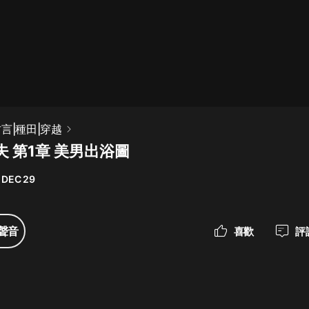
最佳女婿｜都市異能多人有聲劇｜一
種侃侃｜有聲小說
一種侃侃
米小圈上學記:一二三年級 | 暢銷出版
言|種田|穿越
物
 第1章 美男出浴圖
米小圈
 DEC 29
破壞者聯盟篇1-4季·猴子警長科學探
案記|寶寶巴士
寶寶巴士
聲音
喜歡
評
大奉打更人丨頭陀淵領銜多人有聲
劇|暢聽全集|王鶴棣、田曦薇主演影
視劇原著|賣報小郎君
頭陀淵講故事
總有這樣的歌只想一個人聽