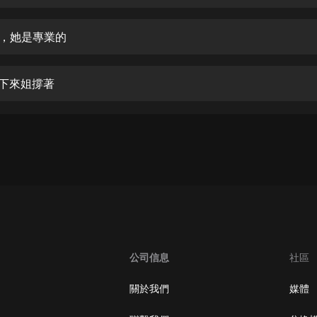
生命科學篇1-2·猴子警長科學探案記|
寶寶巴士科普
寶寶巴士
架，她是專業的
【新民間劇場】我的老千江湖｜ 有聲
的紫襟｜ 魔幻千手
塌下來姐撐著
有聲的紫襟
《夜色鋼琴曲》
夜色鋼琴曲趙海洋
太荒吞天訣丨熱血玄幻丨紫襟領銜有
聲劇
有聲的紫襟
嫡女貴嫁 | 一刀蘇蘇團隊制作 | 古言
宮鬥重生爽文 多人有聲劇
公司信息
社區
一刀蘇蘇
中國大案紀實 | 每日一驚案！真實案
關於我們
媒體
件恐怖刑偵尚文
大舌頭尚文