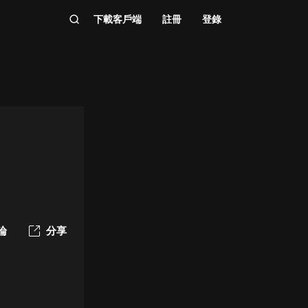
下載客戶端
註冊
登錄
論
分享