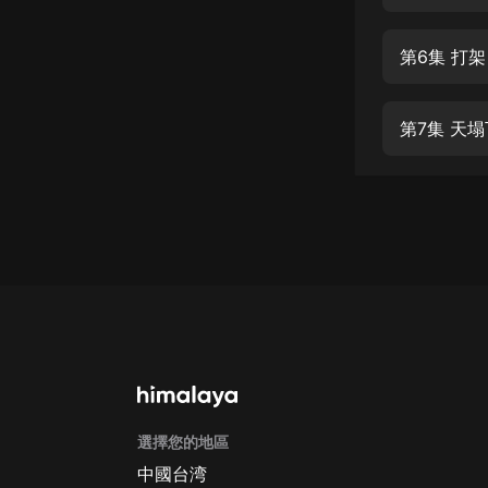
經典名著
人物傳記
第6集 打
電影
生活
第7集 天
英語
日語
課程
少兒教育
二次元
教育培訓
IT科技
選擇您的地區
汽車
中國台湾