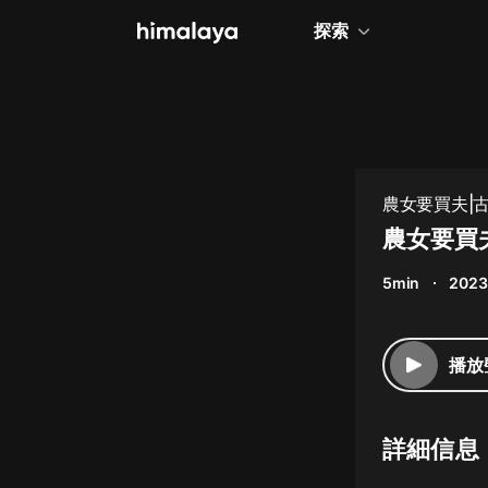
探索
全部
小說
個人成長
農女要買夫|古
相聲評書
農女要買夫
兒童
5min
2023
歷史
情感治愈
播放
健康養生
商業財經
詳細信息
廣播劇