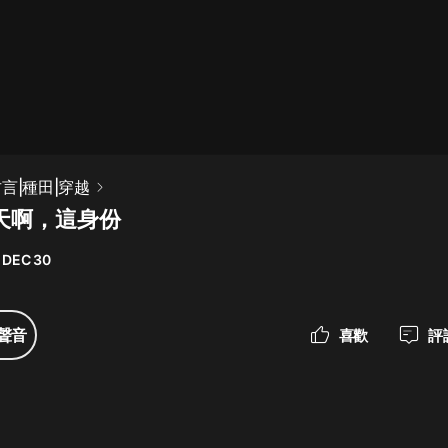
最佳女婿｜都市異能多人有聲劇｜一
種侃侃｜有聲小說
一種侃侃
米小圈上學記:一二三年級 | 暢銷出版
言|種田|穿越
物
老天啊，這身份
米小圈
 DEC 30
破壞者聯盟篇1-4季·猴子警長科學探
案記|寶寶巴士
寶寶巴士
聲音
喜歡
評
大奉打更人丨頭陀淵領銜多人有聲
劇|暢聽全集|王鶴棣、田曦薇主演影
視劇原著|賣報小郎君
頭陀淵講故事
總有這樣的歌只想一個人聽