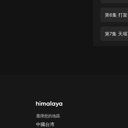
經典名著
人物傳記
第6集 打
電影
生活
第7集 天
英語
日語
課程
少兒教育
二次元
教育培訓
IT科技
選擇您的地區
汽車
中國台湾