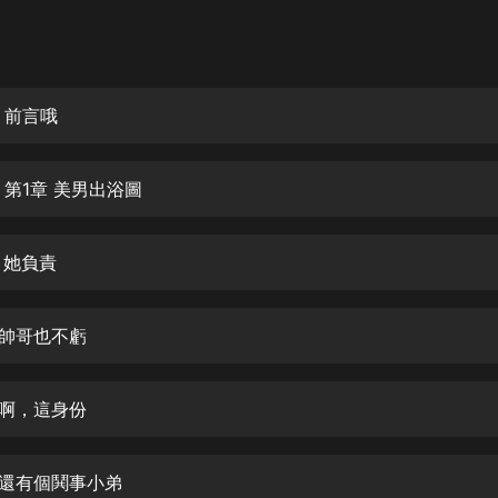
灰姑娘音樂
郭德綱於謙相聲全集
德雲社郭德綱相聲VIP
 前言哦
安全警長啦咘啦哆·假期篇|新篇章加
更|寶寶巴士故事
 第1章 美男出浴圖
寶寶巴士
凡人修仙傳|楊洋主演影視原著|薑廣
濤配音多播版本
 她負責
光合積木
個帥哥也不虧
摸金天師【第一季】（紫襟演播）
有聲的紫襟
天啊，這身份
無敵六皇子|爆笑穿越|無敵流皇子|安
燃領銜有聲小說
安燃
來還有個鬨事小弟