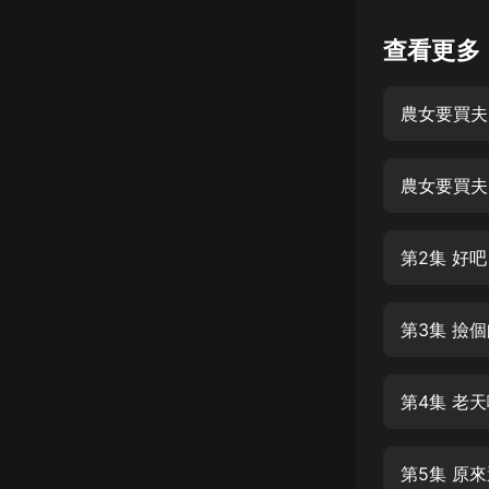
懸疑
查看更多
科幻
農女要買夫
好書精講
外語
農女要買夫
耽美
認知思維
第2集 好吧
人文
音樂
第3集 撿
粵語
第4集 老
頭條
娛樂
第5集 原