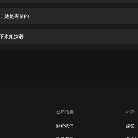
生命科學篇1-2·猴子警長科學探案記|
寶寶巴士科普
寶寶巴士
架，她是專業的
【新民間劇場】我的老千江湖｜ 有聲
的紫襟｜ 魔幻千手
塌下來姐撐著
有聲的紫襟
《夜色鋼琴曲》
夜色鋼琴曲趙海洋
太荒吞天訣丨熱血玄幻丨紫襟領銜有
聲劇
有聲的紫襟
嫡女貴嫁 | 一刀蘇蘇團隊制作 | 古言
宮鬥重生爽文 多人有聲劇
公司信息
社區
一刀蘇蘇
中國大案紀實 | 每日一驚案！真實案
關於我們
媒體
件恐怖刑偵尚文
大舌頭尚文