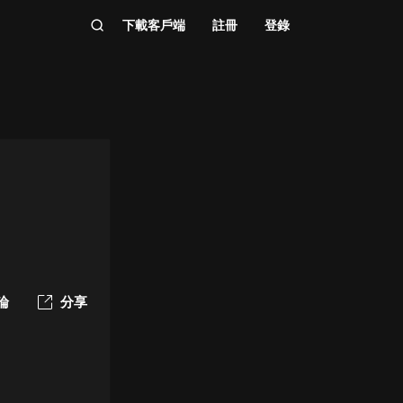
下載客戶端
註冊
登錄
論
分享