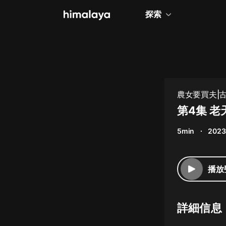
探索
全部
小說
個人成長
農女要買夫|古
相聲評書
第4集 
兒童
5min
2023
歷史
情感治愈
播放
健康養生
商業財經
詳細信息
廣播劇