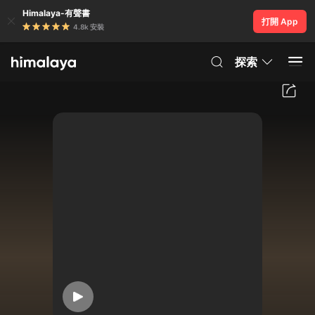
Himalaya-有聲書
打開 App
4.8k 安裝
探索