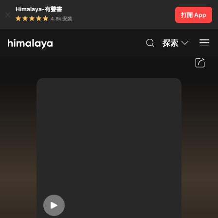
Himalaya-有聲書
打開 App
4.8k 安裝
探索