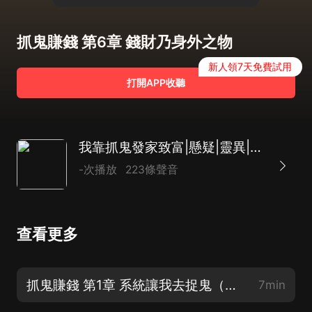
抓鬼賺錢 第6章 錢財乃身外之物
新人領7天免費試用
打開APP收聽
我靠抓鬼發家致富|懸疑|靈異|搞笑|爆笑|女鬼|抓鬼
-次播放
223條聲音
查看更多
抓鬼賺錢 第1章 系統讓我去捉鬼（新書上架歡迎訂閱）
7min