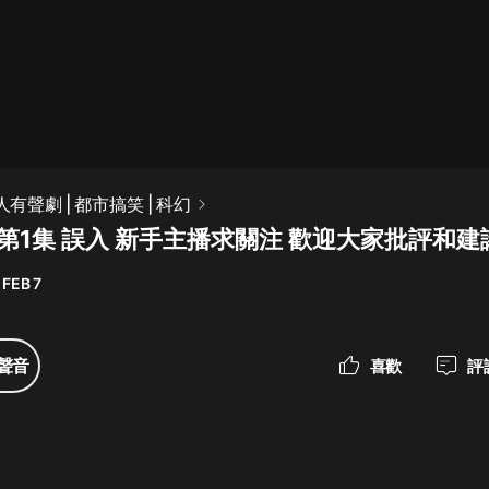
最佳女婿｜都市異能多人有聲劇｜一
種侃侃｜有聲小說
一種侃侃
米小圈上學記:一二三年級 | 暢銷出版
人有聲劇 | 都市搞笑 | 科幻
物
第1集 誤入 新手主播求關注 歡迎大家批評和建
米小圈
 FEB 7
破壞者聯盟篇1-4季·猴子警長科學探
案記|寶寶巴士
寶寶巴士
聲音
喜歡
評
大奉打更人丨頭陀淵領銜多人有聲
劇|暢聽全集|王鶴棣、田曦薇主演影
視劇原著|賣報小郎君
頭陀淵講故事
總有這樣的歌只想一個人聽