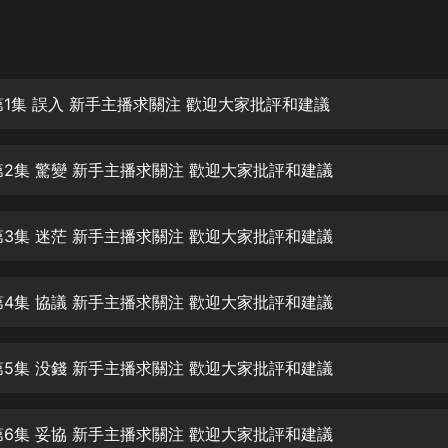
灰姑娘音樂
郭德綱於謙相聲全集
德雲社郭德綱相聲VIP
第1集 誤入 新手主播求關注 歡迎大家批評和建議
安全警長啦咘啦哆·假期篇|新篇章加
更|寶寶巴士故事
第2集 驚變 新手主播求關注 歡迎大家批評和建議
寶寶巴士
凡人修仙傳|楊洋主演影視原著|薑廣
濤配音多播版本
第3集 迷茫 新手主播求關注 歡迎大家批評和建議
光合積木
第4集 協議 新手主播求關注 歡迎大家批評和建議
摸金天師【第一季】（紫襟演播）
有聲的紫襟
第5集 没錢 新手主播求關注 歡迎大家批評和建議
無敵六皇子|爆笑穿越|無敵流皇子|安
燃領銜有聲小說
安燃
第6集 妥協 新手主播求關注 歡迎大家批評和建議