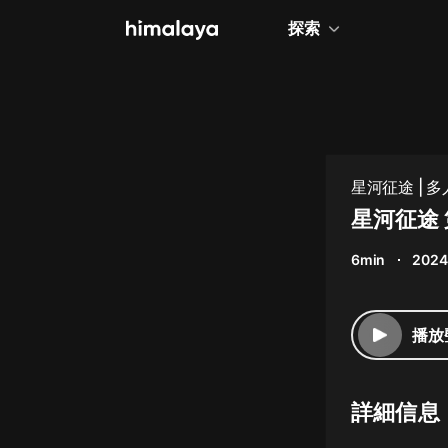
探索
全部
小說
個人成長
星河征途 | 多
相聲評書
星河征途 
兒童
6min
2024
歷史
情感治愈
播放
健康養生
商業財經
詳細信息
廣播劇