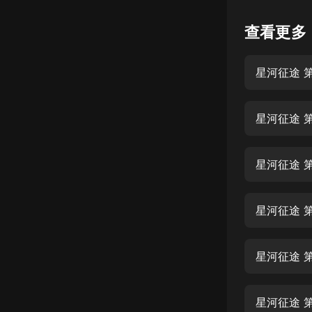
懸疑
查看更多
科幻
星河征途 
好書精講
外語
星河征途 
耽美
認知思維
星河征途 
人文
音樂
星河征途 
粵語
星河征途 
頭條
娛樂
星河征途 