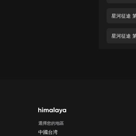
經典名著
人物傳記
星河征途 
電影
生活
星河征途 
英語
日語
課程
少兒教育
二次元
教育培訓
IT科技
選擇您的地區
汽車
中國台湾