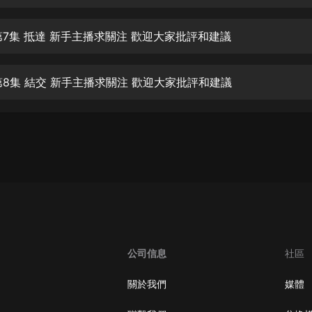
生命科學篇1-2·猴子警長科學探案記|
寶寶巴士科普
寶寶巴士
第7集 抵達 新手主播求關注 歡迎大家批評和建議
【新民間劇場】我的老千江湖｜ 有聲
的紫襟｜ 魔幻千手
第8集 結交 新手主播求關注 歡迎大家批評和建議
有聲的紫襟
《夜色鋼琴曲》
夜色鋼琴曲趙海洋
太荒吞天訣丨熱血玄幻丨紫襟領銜有
聲劇
有聲的紫襟
嫡女貴嫁 | 一刀蘇蘇團隊制作 | 古言
宮鬥重生爽文 多人有聲劇
公司信息
社區
一刀蘇蘇
中國大案紀實 | 每日一驚案！真實案
關於我們
媒體
件恐怖刑偵尚文
大舌頭尚文