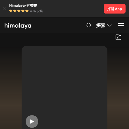
Himalaya-有聲書
打開 App
4.8k 安裝
探索