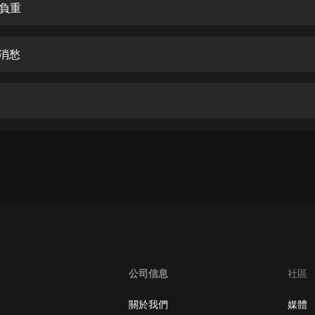
生命科學篇1-2·猴子警長科學探案記|
辱負重
寶寶巴士科普
寶寶巴士
飯消愁
【新民間劇場】我的老千江湖｜ 有聲
的紫襟｜ 魔幻千手
有聲的紫襟
《夜色鋼琴曲》
夜色鋼琴曲趙海洋
太荒吞天訣丨熱血玄幻丨紫襟領銜有
聲劇
有聲的紫襟
嫡女貴嫁 | 一刀蘇蘇團隊制作 | 古言
宮鬥重生爽文 多人有聲劇
一刀蘇蘇
公司信息
社區
中國大案紀實 | 每日一驚案！真實案
件恐怖刑偵尚文
關於我們
媒體
大舌頭尚文