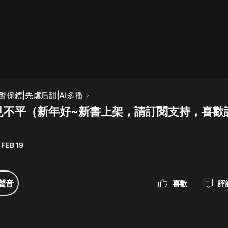
最佳女婿｜都市異能多人有聲劇｜一
種侃侃｜有聲小說
一種侃侃
米小圈上學記:一二三年級 | 暢銷出版
保鏢|先虐后甜|AI多播
物
路見不平（新年好~新書上架，請訂閱支持，喜歡
米小圈
破壞者聯盟篇1-4季·猴子警長科學探
案記|寶寶巴士
 FEB 19
寶寶巴士
大奉打更人丨頭陀淵領銜多人有聲
聲音
喜歡
評
劇|暢聽全集|王鶴棣、田曦薇主演影
視劇原著|賣報小郎君
頭陀淵講故事
總有這樣的歌只想一個人聽