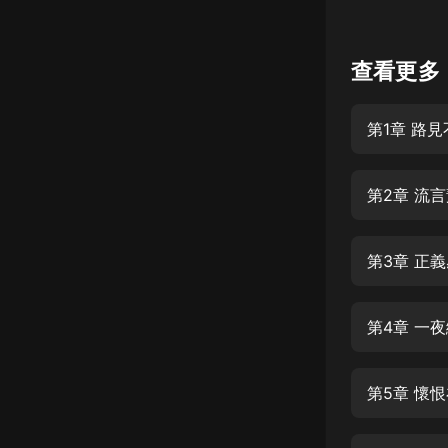
懸疑
查看更多
科幻
好書精講
第1章 路
外語
耽美
第2章 流
認知思維
人文
第3章 正
音樂
第4章 一
粵語
頭條
第5章 懷
娛樂