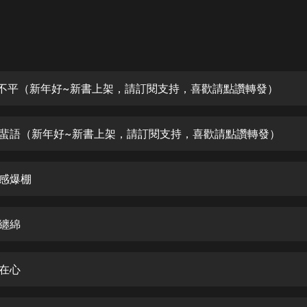
灰姑娘音樂
郭德綱於謙相聲全集
德雲社郭德綱相聲VIP
見不平（新年好~新書上架，請訂閱支持，喜歡請點讚轉發）
安全警長啦咘啦哆·假期篇|新篇章加
更|寶寶巴士故事
寶寶巴士
言蜚語（新年好~新書上架，請訂閱支持，喜歡請點讚轉發）
凡人修仙傳|楊洋主演影視原著|薑廣
濤配音多播版本
光合積木
義感爆棚
摸金天師【第一季】（紫襟演播）
有聲的紫襟
夜纏綿
無敵六皇子|爆笑穿越|無敵流皇子|安
恨在心
燃領銜有聲小說
安燃