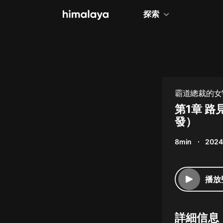
探索
全部
小說
個人成長
霸道總裁的女警
相聲評書
第1章 
發）
兒童
8min
2024
歷史
情感治愈
播放
健康養生
商業財經
詳細信息
廣播劇