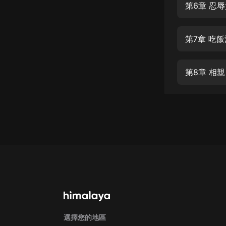
經典名著
第6章 忍
人物傳記
第7章 吃
電影
生活
第8章 相親
英語
日語
課程
少兒教育
二次元
教育培訓
IT科技
汽車
選擇您的地區